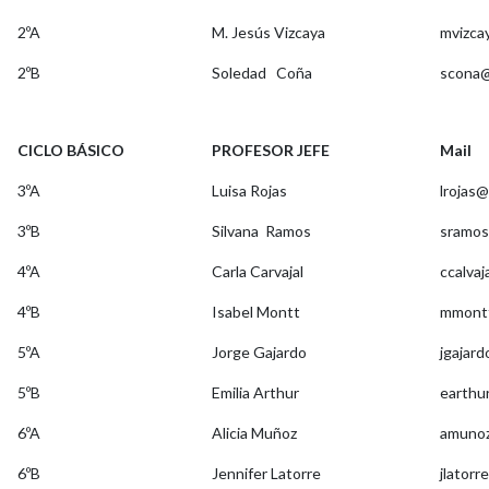
2ºA
M. Jesús Vizcaya
mvizca
2ºB
Soledad Coña
scona@
CICLO BÁSICO
PROFESOR JEFE
Mail
3ºA
Luisa Rojas
lrojas
3ºB
Silvana Ramos
sramos
4ºA
Carla Carvajal
ccalva
4ºB
Isabel Montt
mmontt
5ºA
Jorge Gajardo
jgajar
5ºB
Emilia Arthur
earthu
6ºA
Alicia Muñoz
amunoz
6ºB
Jennifer Latorre
jlator