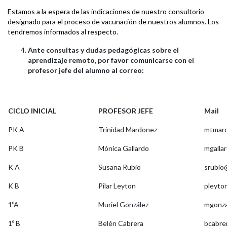
Estamos a la espera de las indicaciones de nuestro consultorio
designado para el proceso de vacunación de nuestros alumnos. Los
tendremos informados al respecto.
Ante consultas y dudas pedagógicas sobre el
aprendizaje remoto, por favor comunicarse con el
profesor jefe del alumno al correo:
CICLO INICIAL
PROFESOR JEFE
Mail
PK A
Trinidad Mardonez
mtmard
PK B
Mónica Gallardo
mgalla
K A
Susana Rubio
srubio
K B
Pilar Leyton
pleyto
1ºA
Muriel González
mgonza
1º B
Belén Cabrera
bcabre