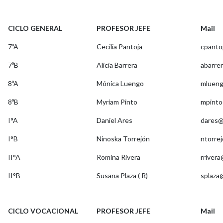
CICLO GENERAL
PROFESOR JEFE
Mail
7ºA
Cecilia Pantoja
cpanto
7ºB
Alicia Barrera
abarre
8ºA
Mónica Luengo
mlueng
8ºB
Myriam Pinto
mpinto
I°A
Daniel Ares
dares@
I°B
Ninoska Torrejón
ntorre
II°A
Romina Rivera
rriver
II°B
Susana Plaza ( R)
splaza
CICLO VOCACIONAL
PROFESOR JEFE
Mail