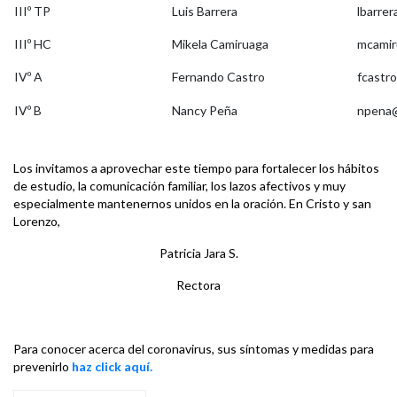
IIIº TP
Luis Barrera
lbarre
IIIº HC
Mikela Camiruaga
mcamir
IVº A
Fernando Castro
fcastr
IVº B
Nancy Peña
npena@
Los invitamos a aprovechar este tiempo para fortalecer los hábitos
de estudio, la comunicación familiar, los lazos afectivos y muy
especialmente mantenernos unidos en la oración. En Cristo y san
Lorenzo,
Patricia Jara S.
Rectora
Para conocer acerca del coronavirus, sus síntomas y medidas para
prevenirlo
haz click aquí.