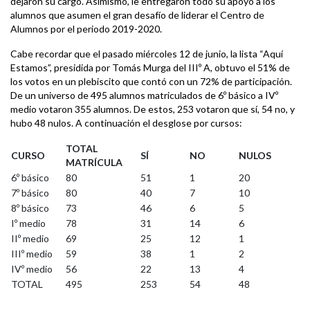
dejaron su cargo.
Asimismo, le entregaron todo su apoyo a los
alumnos que asumen el gran desafío de liderar el Centro de
Alumnos por el periodo 2019-2020.
Cabe recordar que el pasado miércoles 12 de junio, la lista “Aquí
Estamos”, presidida por Tomás Murga del IIIº A, obtuvo el 51% de
los votos en un plebiscito que contó con un 72% de participación.
De un universo de 495 alumnos matriculados de 6º básico a IVº
medio votaron 355 alumnos. De estos, 253 votaron que sí, 54 no, y
hubo 48 nulos. A continuación el desglose por cursos:
TOTAL
CURSO
SÍ
NO
NULOS
MATRÍCULA
6º básico
80
51
1
20
7º básico
80
40
7
10
8º básico
73
46
6
5
Iº medio
78
31
14
6
IIº medio
69
25
12
1
IIIº medio
59
38
1
2
IVº medio
56
22
13
4
TOTAL
495
253
54
48