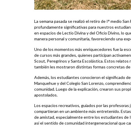
La semana pasada se realizó el retiro de I° medio San
profundamente significativas para nuestros estudiant
en espacios de Lectio Divina y del Oficio Divino, lo qu
manera personal y comunitaria, favoreciendo una exper
Uno de los momentos más enriquecedores fue la esc
de cursos más grandes, quienes participan activament
Scout, Peregrinos y Santa Escolástica. Estos relatos n
también les mostraron distintas formas concretas de viv
Además, los estudiantes conocieron el significado de
Manquehue y del Colegio San Lorenzo, comprendiend
comunidad. Luego de la explicación, crearon sus propi
apostolados.
Los espacios recreativos, guiados por las profesoras 
compartieran en un ambiente más entretenido. Estas 
de amistad, especialmente entre los estudiantes de I°
así el sentido de comunidad intergeneracional que car